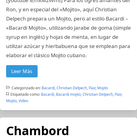
[youtube iEmxM2llvmI] Para los tigres amantes del
Ron, y en especial del «Mojito», aquí Christian
Delpech prepara un Mojito, pero al estilo Bacardi –
«Bacardi Mojito», utilizando jarabe de goma (simple
syrup en inglés) y hojas de menta, en lugar de
utilizar azúcar y hierbabuena que se emplean para
elaborar el clásico Mojito cubano.
Leer Más
Categorizado en:
Bacardi
,
Christian Delpech
,
Flair
,
Mojito
Etiquetado como:
Bacardi
,
Bacardi mojito
,
Christian Delpech
,
Flair
,
Mojito
,
Video
Chambord