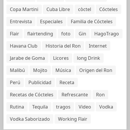
Copa Martini
Cuba Libre
còctel
Cócteles
Entrevista
Especiales
Familia de Cócteles
Flair
flairtending
foto
Gin
HagoTrago
Havana Club
Historia del Ron
Internet
Jarabe de Goma
Licores
long Drink
Malibú
Mojito
Música
Origen del Ron
Perú
Publicidad
Receta
Recetas de Cócteles
Refrescante
Ron
Rutina
Tequila
tragos
Video
Vodka
Vodka Saborizado
Working Flair