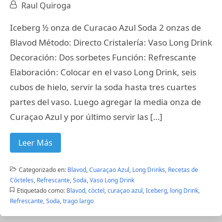
Raul Quiroga
Iceberg ½ onza de Curacao Azul Soda 2 onzas de
Blavod Método: Directo Cristalería: Vaso Long Drink
Decoración: Dos sorbetes Función: Refrescante
Elaboración: Colocar en el vaso Long Drink, seis
cubos de hielo, servir la soda hasta tres cuartes
partes del vaso. Luego agregar la media onza de
Curaçao Azul y por último servir las […]
Leer Más
Categorizado en:
Blavod
,
Cuaraçao Azul
,
Long Drinks
,
Recetas de
Cócteles
,
Refrescante
,
Soda
,
Vaso Long Drink
Etiquetado como:
Blavod
,
còctel
,
curaçao azul
,
Iceberg
,
long Drink
,
Refrescante
,
Soda
,
trago largo