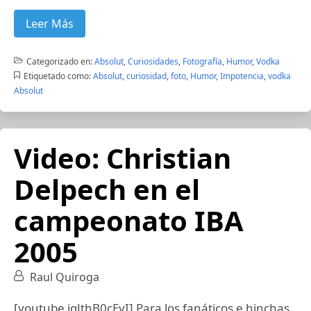
Leer Más
Categorizado en:
Absolut
,
Curiosidades
,
Fotografía
,
Humor
,
Vodka
Etiquetado como:
Absolut
,
curiosidad
,
foto
,
Humor
,
Impotencia
,
vodka
Absolut
Video: Christian
Delpech en el
campeonato IBA
2005
Raul Quiroga
[youtube jqJthB0cEyI] Para los fanáticos e hinchas