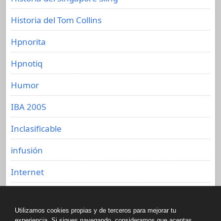
Historia del Tom Collins
Hpnorita
Hpnotiq
Humor
IBA 2005
Inclasificable
infusión
Internet
Jack Daniel's
Utilizamos cookies propias y de terceros para mejorar tu
Jarabe de Goma
experiencia. Si sigues navegando, consideramos que aceptas