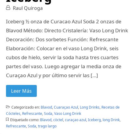
Raul Quiroga
Iceberg ½ onza de Curacao Azul Soda 2 onzas de
Blavod Método: Directo Cristalería: Vaso Long Drink
Decoración: Dos sorbetes Función: Refrescante
Elaboración: Colocar en el vaso Long Drink, seis
cubos de hielo, servir la soda hasta tres cuartes
partes del vaso. Luego agregar la media onza de
Curaçao Azul y por último servir las […]
Leer Más
Categorizado en:
Blavod
,
Cuaraçao Azul
,
Long Drinks
,
Recetas de
Cócteles
,
Refrescante
,
Soda
,
Vaso Long Drink
Etiquetado como:
Blavod
,
còctel
,
curaçao azul
,
Iceberg
,
long Drink
,
Refrescante
,
Soda
,
trago largo