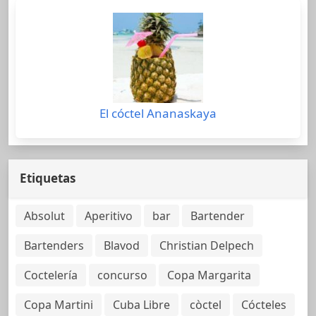
El cóctel Ananaskaya
Etiquetas
Absolut
Aperitivo
bar
Bartender
Bartenders
Blavod
Christian Delpech
Coctelería
concurso
Copa Margarita
Copa Martini
Cuba Libre
còctel
Cócteles