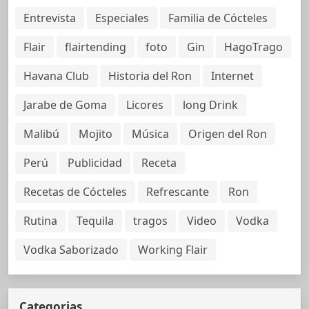
Entrevista
Especiales
Familia de Cócteles
Flair
flairtending
foto
Gin
HagoTrago
Havana Club
Historia del Ron
Internet
Jarabe de Goma
Licores
long Drink
Malibú
Mojito
Música
Origen del Ron
Perú
Publicidad
Receta
Recetas de Cócteles
Refrescante
Ron
Rutina
Tequila
tragos
Video
Vodka
Vodka Saborizado
Working Flair
Categorias