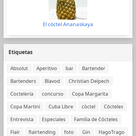
El cóctel Ananaskaya
Etiquetas
Absolut
Aperitivo
bar
Bartender
Bartenders
Blavod
Christian Delpech
Coctelería
concurso
Copa Margarita
Copa Martini
Cuba Libre
còctel
Cócteles
Entrevista
Especiales
Familia de Cócteles
Flair
flairtending
foto
Gin
HagoTrago