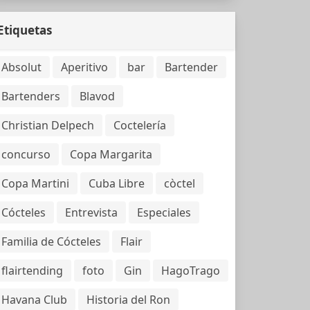
Etiquetas
Absolut
Aperitivo
bar
Bartender
Bartenders
Blavod
Christian Delpech
Coctelería
concurso
Copa Margarita
Copa Martini
Cuba Libre
còctel
Cócteles
Entrevista
Especiales
Familia de Cócteles
Flair
flairtending
foto
Gin
HagoTrago
Havana Club
Historia del Ron