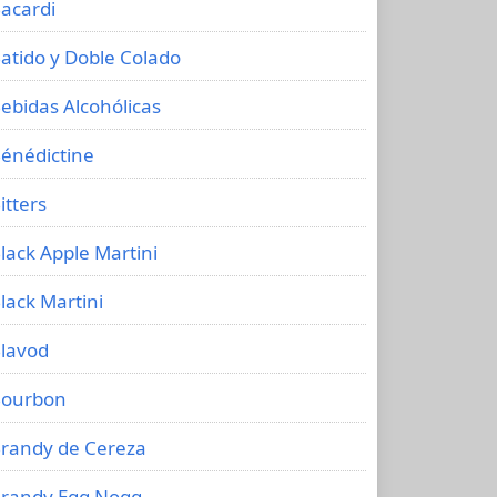
acardi
atido y Doble Colado
ebidas Alcohólicas
énédictine
itters
lack Apple Martini
lack Martini
lavod
ourbon
randy de Cereza
randy Egg Nogg