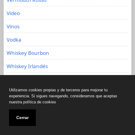
Video
Vinos
Vodka
Whiskey Bourbon
Whiskey Irlandés
Whisky
Utilizamos cookies propias y de terceros para mejorar tu
Working Flair
experiencia. Si sigues navegando, consideramos que aceptas
nuestra política de cookies
Zumo de Limón
Cerrar