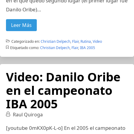
en el que quedo segundo lugar (el primer lugar fue
Danilo Oribe)…
Leer Más
Categorizado en:
Christian Delpech
,
Flair
,
Rutina
,
Video
Etiquetado como:
Christian Delpech
,
Flair
,
IBA 2005
Video: Danilo Oribe
en el campeonato
IBA 2005
Raul Quiroga
[youtube 0mKX0pK-L-o] En el 2005 el campeonato