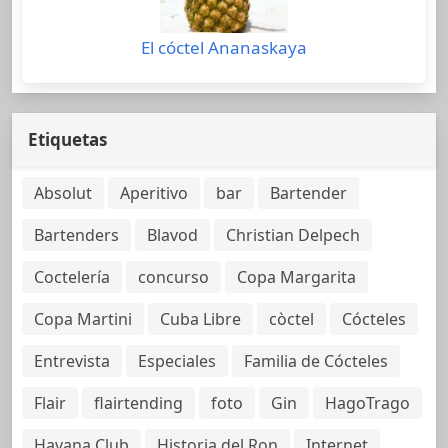
El cóctel Ananaskaya
Etiquetas
Absolut
Aperitivo
bar
Bartender
Bartenders
Blavod
Christian Delpech
Coctelería
concurso
Copa Margarita
Copa Martini
Cuba Libre
còctel
Cócteles
Entrevista
Especiales
Familia de Cócteles
Flair
flairtending
foto
Gin
HagoTrago
Havana Club
Historia del Ron
Internet