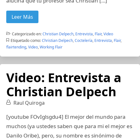
alucina que tu profesor sea Christian […]
Leer Más
Categorizado en:
Christian Delpech
,
Entrevista
,
Flair
,
Video
Etiquetado como:
Christian Delpech
,
Coctelería
,
Entrevista
,
Flair
,
flairtending
,
Video
,
Working Flair
Video: Entrevista a
Christian Delpech
Raul Quiroga
[youtube FOvIglsgdu4] El mejor del mundo para
muchos (ya ustedes saben que para mi el mejor es
Danilo Oribe), pero, su nombre es sinónimo de