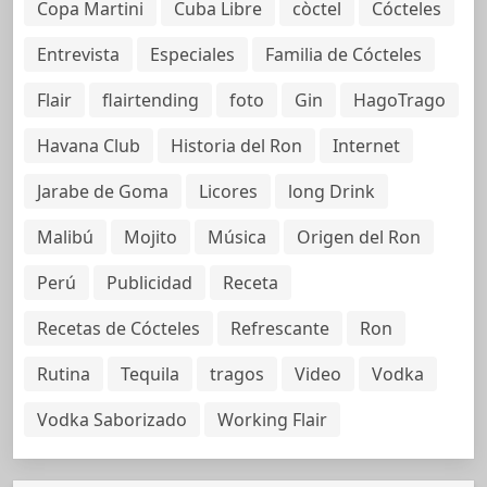
Copa Martini
Cuba Libre
còctel
Cócteles
Entrevista
Especiales
Familia de Cócteles
Flair
flairtending
foto
Gin
HagoTrago
Havana Club
Historia del Ron
Internet
Jarabe de Goma
Licores
long Drink
Malibú
Mojito
Música
Origen del Ron
Perú
Publicidad
Receta
Recetas de Cócteles
Refrescante
Ron
Rutina
Tequila
tragos
Video
Vodka
Vodka Saborizado
Working Flair