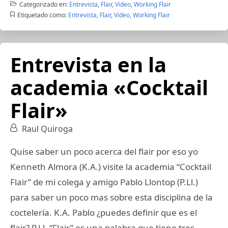
Categorizado en:
Entrevista
,
Flair
,
Video
,
Working Flair
Etiquetado como:
Entrevista
,
Flair
,
Video
,
Working Flair
Entrevista en la
academia «Cocktail
Flair»
Raul Quiroga
Quise saber un poco acerca del flair por eso yo
Kenneth Almora (K.A.) visite la academia “Cocktail
Flair” de mi colega y amigo Pablo Llontop (P.Ll.)
para saber un poco mas sobre esta disciplina de la
coctelería. K.A. Pablo ¿puedes definir que es el
flair? P.Ll. “Flair” es una palabra que tiene tres