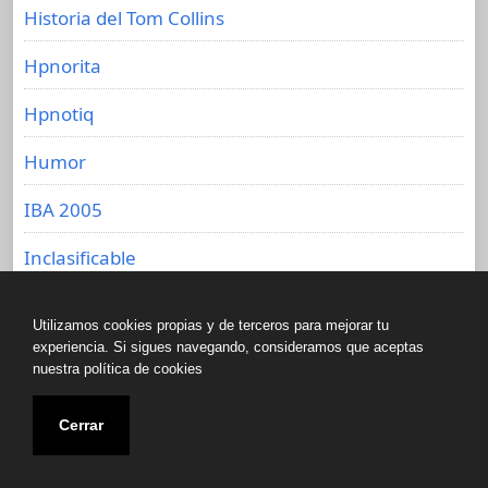
Historia del Tom Collins
Hpnorita
Hpnotiq
Humor
IBA 2005
Inclasificable
infusión
Utilizamos cookies propias y de terceros para mejorar tu
experiencia. Si sigues navegando, consideramos que aceptas
Internet
nuestra política de cookies
Jack Daniel's
Cerrar
Jarabe de Goma