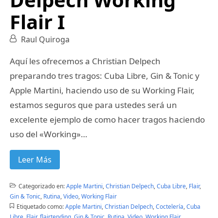
Flair I
Raul Quiroga
Aquí les ofrecemos a Christian Delpech
preparando tres tragos: Cuba Libre, Gin & Tonic y
Apple Martini, haciendo uso de su Working Flair,
estamos seguros que para ustedes será un
excelente ejemplo de como hacer tragos haciendo
uso del «Working»…
Leer Más
Categorizado en:
Apple Martini
,
Christian Delpech
,
Cuba Libre
,
Flair
,
Gin & Tonic
,
Rutina
,
Video
,
Working Flair
Etiquetado como:
Apple Martini
,
Christian Delpech
,
Coctelería
,
Cuba
Libre
,
Flair
,
flairtending
,
Gin & Tonic
,
Rutina
,
Video
,
Working Flair