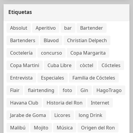
Etiquetas
Absolut
Aperitivo
bar
Bartender
Bartenders
Blavod
Christian Delpech
Coctelería
concurso
Copa Margarita
Copa Martini
Cuba Libre
còctel
Cócteles
Entrevista
Especiales
Familia de Cócteles
Flair
flairtending
foto
Gin
HagoTrago
Havana Club
Historia del Ron
Internet
Jarabe de Goma
Licores
long Drink
Malibú
Mojito
Música
Origen del Ron