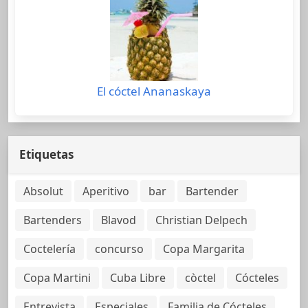
El cóctel Ananaskaya
Etiquetas
Absolut
Aperitivo
bar
Bartender
Bartenders
Blavod
Christian Delpech
Coctelería
concurso
Copa Margarita
Copa Martini
Cuba Libre
còctel
Cócteles
Entrevista
Especiales
Familia de Cócteles