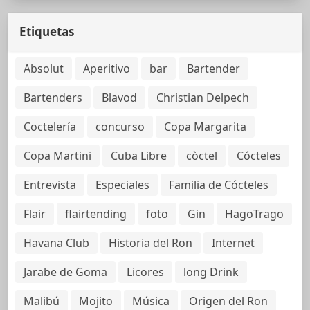
Etiquetas
Absolut
Aperitivo
bar
Bartender
Bartenders
Blavod
Christian Delpech
Coctelería
concurso
Copa Margarita
Copa Martini
Cuba Libre
còctel
Cócteles
Entrevista
Especiales
Familia de Cócteles
Flair
flairtending
foto
Gin
HagoTrago
Havana Club
Historia del Ron
Internet
Jarabe de Goma
Licores
long Drink
Malibú
Mojito
Música
Origen del Ron