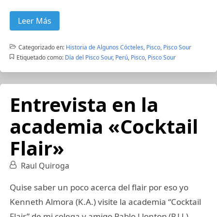
Leer Más
Categorizado en:
Historia de Algunos Cócteles
,
Pisco
,
Pisco Sour
Etiquetado como:
Día del Pisco Sour
,
Perú
,
Pisco
,
Pisco Sour
Entrevista en la
academia «Cocktail
Flair»
Raul Quiroga
Quise saber un poco acerca del flair por eso yo
Kenneth Almora (K.A.) visite la academia “Cocktail
Flair” de mi colega y amigo Pablo Llontop (P.Ll.)