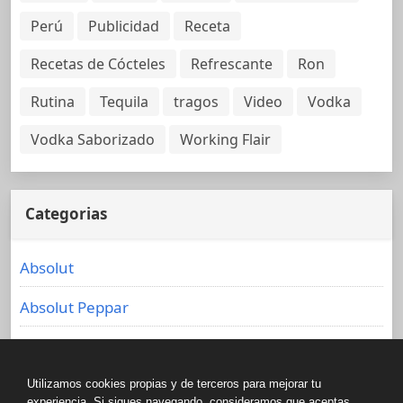
Perú
Publicidad
Receta
Recetas de Cócteles
Refrescante
Ron
Rutina
Tequila
tragos
Video
Vodka
Vodka Saborizado
Working Flair
Categorias
Absolut
Absolut Peppar
Amarula
Amarula Chocolate Martini
Utilizamos cookies propias y de terceros para mejorar tu
experiencia. Si sigues navegando, consideramos que aceptas