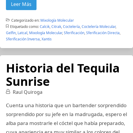
Leer Más
Categorizado en:
Mixología Molecular
Etiquetado como:
Calcik
,
Citrak
,
Coctelería
,
Coctelería Molecular
,
Gelfin
,
Latcal
,
Mixología Molecular
,
Sferificación
,
Sferificación Directa
,
Sferificación Inversa
,
Xantis
Historia del Tequila
Sunrise
Raul Quiroga
Cuenta una historia que un bartender sorprendido
sorprendido por su jefe en la madrugada, espero el
alba para mostrarle el cóctel que había preparado,
cuya apariencia era muy similar a los colores del