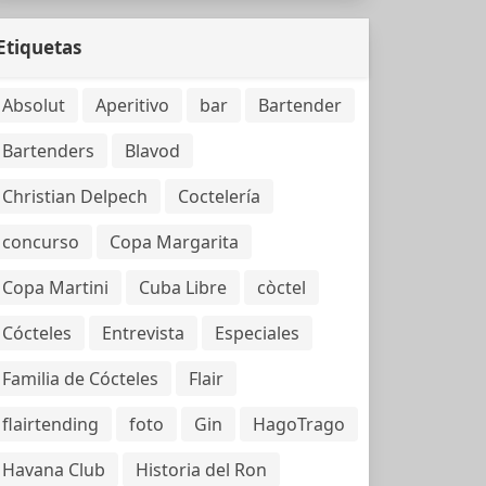
Etiquetas
Absolut
Aperitivo
bar
Bartender
Bartenders
Blavod
Christian Delpech
Coctelería
concurso
Copa Margarita
Copa Martini
Cuba Libre
còctel
Cócteles
Entrevista
Especiales
Familia de Cócteles
Flair
flairtending
foto
Gin
HagoTrago
Havana Club
Historia del Ron