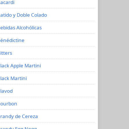
acardi
atido y Doble Colado
ebidas Alcohólicas
énédictine
itters
lack Apple Martini
lack Martini
lavod
ourbon
randy de Cereza
randy Egg Nogg