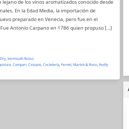
e lejano de los vinos aromatizados conocido desde
ales. En la Edad Media, la importación de
nuevo preparado en Venecia, pero fue en el
. Fue Antonio Carpano en 1786 quien propuso […]
 Dry
,
Vermouth Rosso
gostura
,
Campari
,
Cinzano
,
Coctelería
,
Fernet
,
Martini & Rossi
,
Noilly