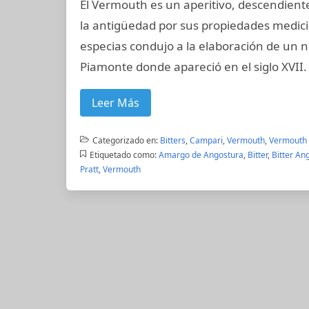
El Vermouth es un aperitivo, descendient
la antigüedad por sus propiedades medicin
especias condujo a la elaboración de un 
Piamonte donde apareció en el siglo XVII
Leer Más
Categorizado en:
Bitters
,
Campari
,
Vermouth
,
Vermouth
Etiquetado como:
Amargo de Angostura
,
Bitter
,
Bitter An
Pratt
,
Vermouth