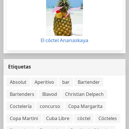
El cóctel Ananaskaya
Etiquetas
Absolut
Aperitivo
bar
Bartender
Bartenders
Blavod
Christian Delpech
Coctelería
concurso
Copa Margarita
Copa Martini
Cuba Libre
còctel
Cócteles