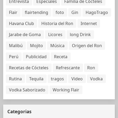
Entrevista
Especiales
Familia de Cócteles
Flair
flairtending
foto
Gin
HagoTrago
Havana Club
Historia del Ron
Internet
Jarabe de Goma
Licores
long Drink
Malibú
Mojito
Música
Origen del Ron
Perú
Publicidad
Receta
Recetas de Cócteles
Refrescante
Ron
Rutina
Tequila
tragos
Video
Vodka
Vodka Saborizado
Working Flair
Categorias