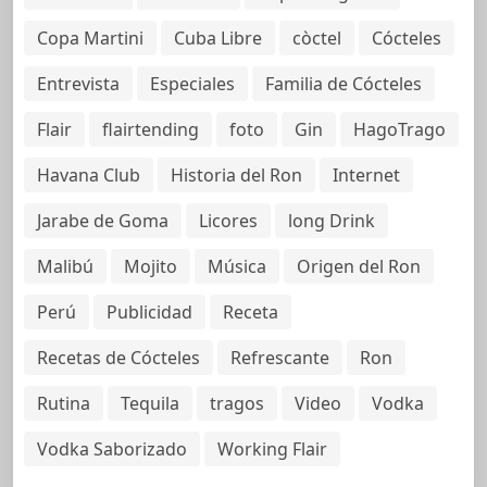
Copa Martini
Cuba Libre
còctel
Cócteles
Entrevista
Especiales
Familia de Cócteles
Flair
flairtending
foto
Gin
HagoTrago
Havana Club
Historia del Ron
Internet
Jarabe de Goma
Licores
long Drink
Malibú
Mojito
Música
Origen del Ron
Perú
Publicidad
Receta
Recetas de Cócteles
Refrescante
Ron
Rutina
Tequila
tragos
Video
Vodka
Vodka Saborizado
Working Flair