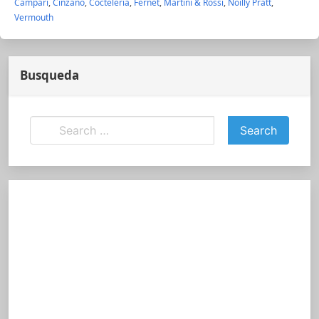
Campari
,
Cinzano
,
Coctelería
,
Fernet
,
Martini & Rossi
,
Noilly Pratt
,
Vermouth
Busqueda