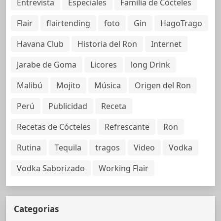
Entrevista
Especiales
Familia de Cócteles
Flair
flairtending
foto
Gin
HagoTrago
Havana Club
Historia del Ron
Internet
Jarabe de Goma
Licores
long Drink
Malibú
Mojito
Música
Origen del Ron
Perú
Publicidad
Receta
Recetas de Cócteles
Refrescante
Ron
Rutina
Tequila
tragos
Video
Vodka
Vodka Saborizado
Working Flair
Categorias