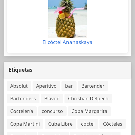
El cóctel Ananaskaya
Etiquetas
Absolut
Aperitivo
bar
Bartender
Bartenders
Blavod
Christian Delpech
Coctelería
concurso
Copa Margarita
Copa Martini
Cuba Libre
còctel
Cócteles