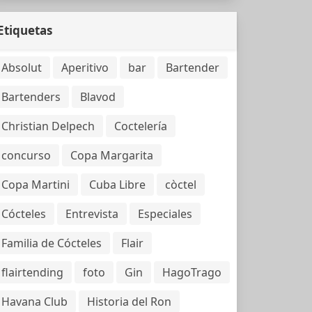
Etiquetas
Absolut
Aperitivo
bar
Bartender
Bartenders
Blavod
Christian Delpech
Coctelería
concurso
Copa Margarita
Copa Martini
Cuba Libre
còctel
Cócteles
Entrevista
Especiales
Familia de Cócteles
Flair
flairtending
foto
Gin
HagoTrago
Havana Club
Historia del Ron