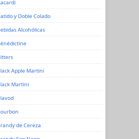
acardi
atido y Doble Colado
ebidas Alcohólicas
énédictine
itters
lack Apple Martini
lack Martini
lavod
ourbon
randy de Cereza
randy Egg Nogg