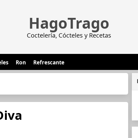
HagoTrago
Coctelería, Cócteles y Recetas
eles
Ron
Refrescante
Diva