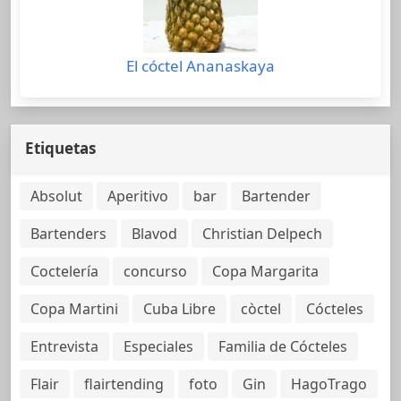
El cóctel Ananaskaya
Etiquetas
Absolut
Aperitivo
bar
Bartender
Bartenders
Blavod
Christian Delpech
Coctelería
concurso
Copa Margarita
Copa Martini
Cuba Libre
còctel
Cócteles
Entrevista
Especiales
Familia de Cócteles
Flair
flairtending
foto
Gin
HagoTrago