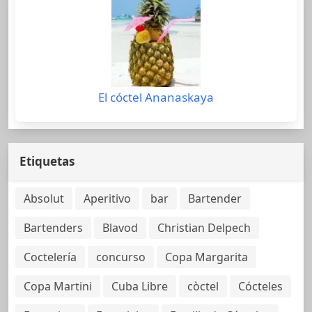
El cóctel Ananaskaya
Etiquetas
Absolut
Aperitivo
bar
Bartender
Bartenders
Blavod
Christian Delpech
Coctelería
concurso
Copa Margarita
Copa Martini
Cuba Libre
còctel
Cócteles