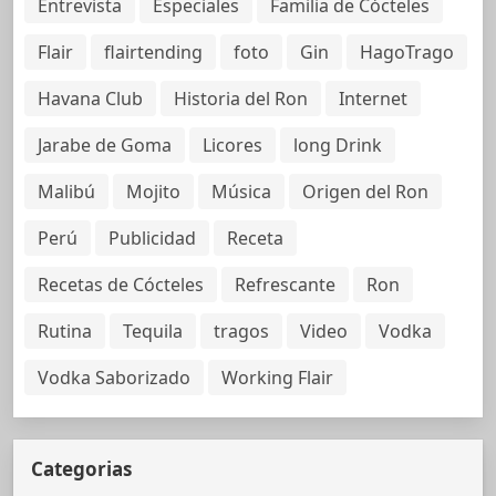
Entrevista
Especiales
Familia de Cócteles
Flair
flairtending
foto
Gin
HagoTrago
Havana Club
Historia del Ron
Internet
Jarabe de Goma
Licores
long Drink
Malibú
Mojito
Música
Origen del Ron
Perú
Publicidad
Receta
Recetas de Cócteles
Refrescante
Ron
Rutina
Tequila
tragos
Video
Vodka
Vodka Saborizado
Working Flair
Categorias