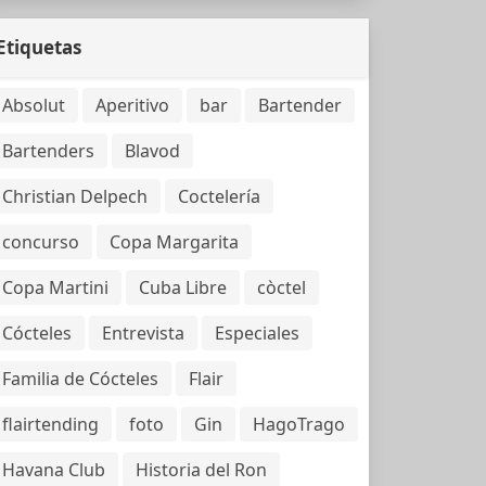
Etiquetas
Absolut
Aperitivo
bar
Bartender
Bartenders
Blavod
Christian Delpech
Coctelería
concurso
Copa Margarita
Copa Martini
Cuba Libre
còctel
Cócteles
Entrevista
Especiales
Familia de Cócteles
Flair
flairtending
foto
Gin
HagoTrago
Havana Club
Historia del Ron