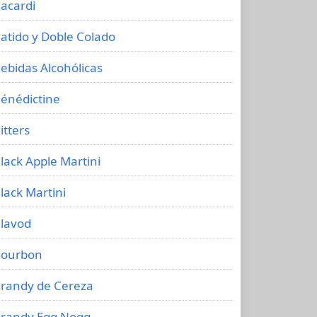
acardi
atido y Doble Colado
ebidas Alcohólicas
énédictine
itters
lack Apple Martini
lack Martini
lavod
ourbon
randy de Cereza
randy Egg Nogg