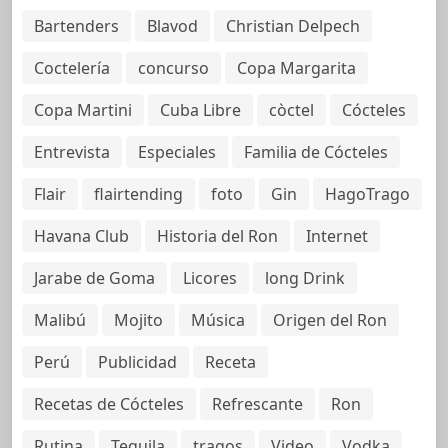
Bartenders
Blavod
Christian Delpech
Coctelería
concurso
Copa Margarita
Copa Martini
Cuba Libre
còctel
Cócteles
Entrevista
Especiales
Familia de Cócteles
Flair
flairtending
foto
Gin
HagoTrago
Havana Club
Historia del Ron
Internet
Jarabe de Goma
Licores
long Drink
Malibú
Mojito
Música
Origen del Ron
Perú
Publicidad
Receta
Recetas de Cócteles
Refrescante
Ron
Rutina
Tequila
tragos
Video
Vodka