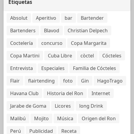
Etiquetas
Absolut
Aperitivo
bar
Bartender
Bartenders
Blavod
Christian Delpech
Coctelería
concurso
Copa Margarita
Copa Martini
Cuba Libre
còctel
Cócteles
Entrevista
Especiales
Familia de Cócteles
Flair
flairtending
foto
Gin
HagoTrago
Havana Club
Historia del Ron
Internet
Jarabe de Goma
Licores
long Drink
Malibú
Mojito
Música
Origen del Ron
Perú
Publicidad
Receta