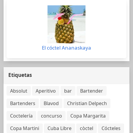
El cóctel Ananaskaya
Etiquetas
Absolut
Aperitivo
bar
Bartender
Bartenders
Blavod
Christian Delpech
Coctelería
concurso
Copa Margarita
Copa Martini
Cuba Libre
còctel
Cócteles