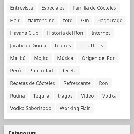
Entrevista
Especiales
Familia de Cócteles
Flair
flairtending
foto
Gin
HagoTrago
Havana Club
Historia del Ron
Internet
Jarabe de Goma
Licores
long Drink
Malibú
Mojito
Música
Origen del Ron
Perú
Publicidad
Receta
Recetas de Cócteles
Refrescante
Ron
Rutina
Tequila
tragos
Video
Vodka
Vodka Saborizado
Working Flair
Categorias