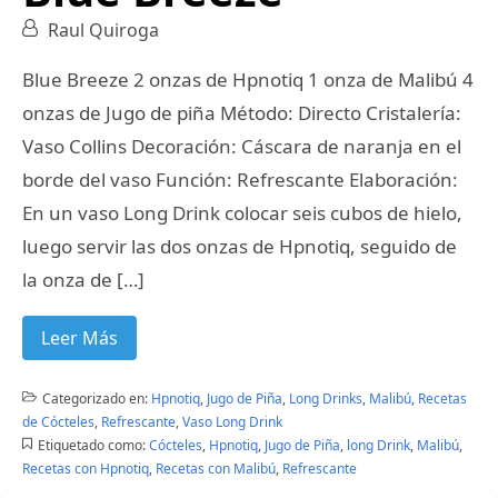
Raul Quiroga
Blue Breeze 2 onzas de Hpnotiq 1 onza de Malibú 4
onzas de Jugo de piña Método: Directo Cristalería:
Vaso Collins Decoración: Cáscara de naranja en el
borde del vaso Función: Refrescante Elaboración:
En un vaso Long Drink colocar seis cubos de hielo,
luego servir las dos onzas de Hpnotiq, seguido de
la onza de […]
Leer Más
Categorizado en:
Hpnotiq
,
Jugo de Piña
,
Long Drinks
,
Malibú
,
Recetas
de Cócteles
,
Refrescante
,
Vaso Long Drink
Etiquetado como:
Cócteles
,
Hpnotiq
,
Jugo de Piña
,
long Drink
,
Malibú
,
Recetas con Hpnotiq
,
Recetas con Malibú
,
Refrescante