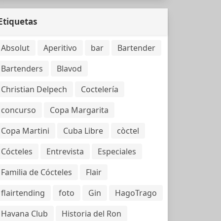
Etiquetas
Absolut
Aperitivo
bar
Bartender
Bartenders
Blavod
Christian Delpech
Coctelería
concurso
Copa Margarita
Copa Martini
Cuba Libre
còctel
Cócteles
Entrevista
Especiales
Familia de Cócteles
Flair
flairtending
foto
Gin
HagoTrago
Havana Club
Historia del Ron