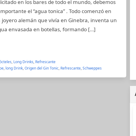
licitado en los bares de todo el mundo, debemos
 importante el “agua tonica” . Todo comenzó en
joyero alemán que vivía en Ginebra, inventa un
gua envasada en botellas, formando […]
ócteles
,
Long Drinks
,
Refrescante
pe
,
long Drink
,
Origen del Gin Tonic
,
Refrescante
,
Schweppes