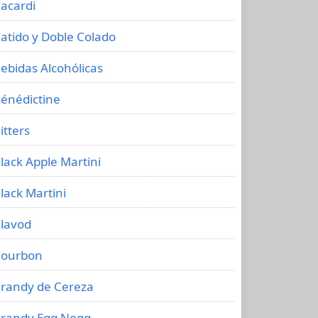
acardi
atido y Doble Colado
ebidas Alcohólicas
énédictine
itters
lack Apple Martini
lack Martini
lavod
ourbon
randy de Cereza
randy Egg Nogg