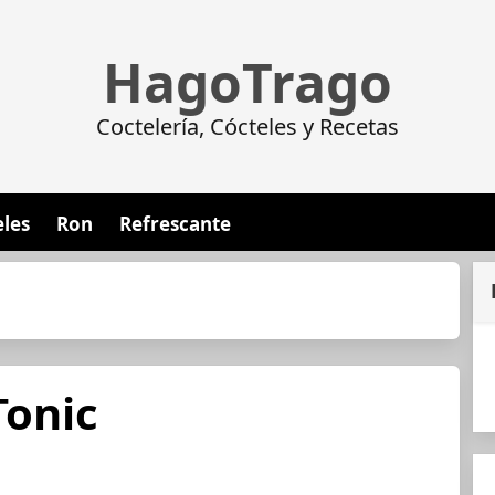
HagoTrago
Coctelería, Cócteles y Recetas
eles
Ron
Refrescante
Tonic