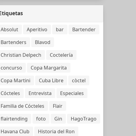
Etiquetas
Absolut
Aperitivo
bar
Bartender
Bartenders
Blavod
Christian Delpech
Coctelería
concurso
Copa Margarita
Copa Martini
Cuba Libre
còctel
Cócteles
Entrevista
Especiales
Familia de Cócteles
Flair
flairtending
foto
Gin
HagoTrago
Havana Club
Historia del Ron