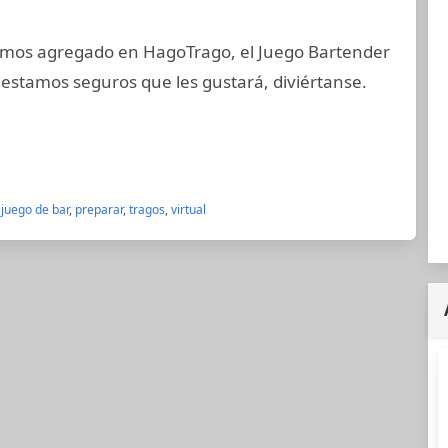
emos agregado en HagoTrago, el Juego Bartender
a, estamos seguros que les gustará, diviértanse.
,
juego de bar
,
preparar
,
tragos
,
virtual