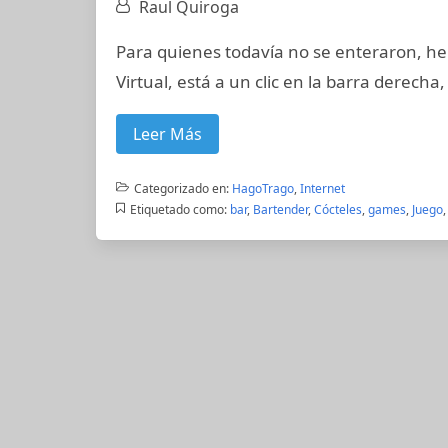
Raul Quiroga
Para quienes todavía no se enteraron, h
Virtual, está a un clic en la barra derech
Leer Más
Categorizado en:
HagoTrago
,
Internet
Etiquetado como:
bar
,
Bartender
,
Cócteles
,
games
,
Juego