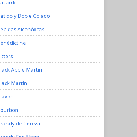
acardi
atido y Doble Colado
ebidas Alcohólicas
énédictine
itters
lack Apple Martini
lack Martini
lavod
ourbon
randy de Cereza
randy Egg Nogg