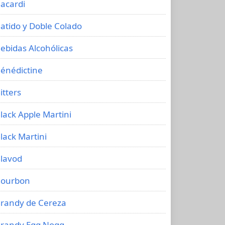
acardi
atido y Doble Colado
ebidas Alcohólicas
énédictine
itters
lack Apple Martini
lack Martini
lavod
ourbon
randy de Cereza
randy Egg Nogg