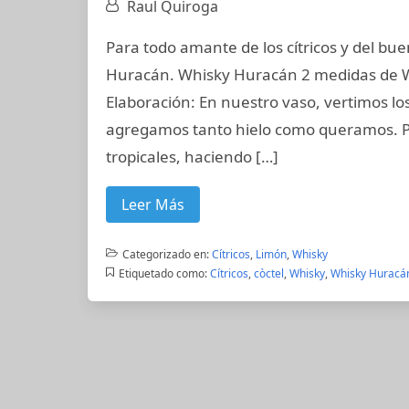
Raul Quiroga
Para todo amante de los cítricos y del bu
Huracán. Whisky Huracán 2 medidas de Wh
Elaboración: En nuestro vaso, vertimos lo
agregamos tanto hielo como queramos. P
tropicales, haciendo […]
Leer Más
Categorizado en:
Cítricos
,
Limón
,
Whisky
Etiquetado como:
Cítricos
,
còctel
,
Whisky
,
Whisky Huracá