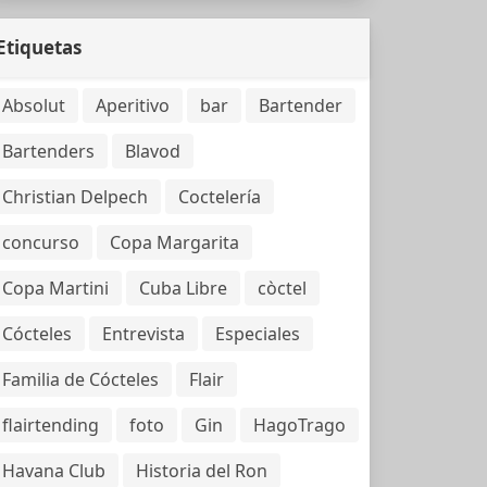
Etiquetas
Absolut
Aperitivo
bar
Bartender
Bartenders
Blavod
Christian Delpech
Coctelería
concurso
Copa Margarita
Copa Martini
Cuba Libre
còctel
Cócteles
Entrevista
Especiales
Familia de Cócteles
Flair
flairtending
foto
Gin
HagoTrago
Havana Club
Historia del Ron