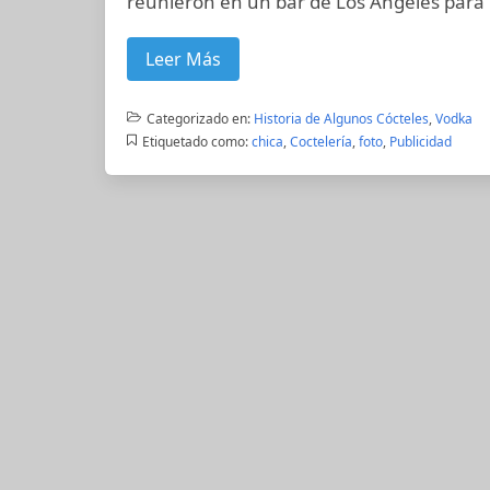
reunieron en un bar de Los Angeles para 
Leer Más
Categorizado en:
Historia de Algunos Cócteles
,
Vodka
Etiquetado como:
chica
,
Coctelería
,
foto
,
Publicidad