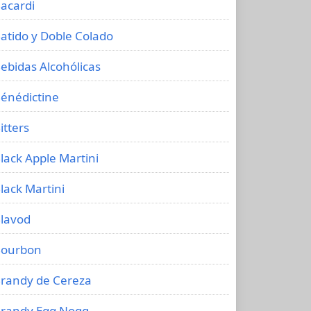
acardi
atido y Doble Colado
ebidas Alcohólicas
énédictine
itters
lack Apple Martini
lack Martini
lavod
ourbon
randy de Cereza
randy Egg Nogg