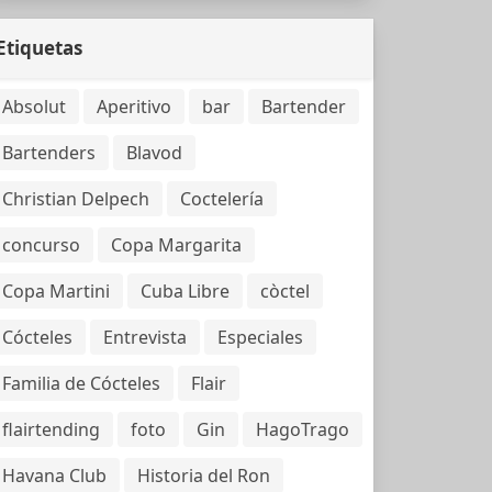
Etiquetas
Absolut
Aperitivo
bar
Bartender
Bartenders
Blavod
Christian Delpech
Coctelería
concurso
Copa Margarita
Copa Martini
Cuba Libre
còctel
Cócteles
Entrevista
Especiales
Familia de Cócteles
Flair
flairtending
foto
Gin
HagoTrago
Havana Club
Historia del Ron