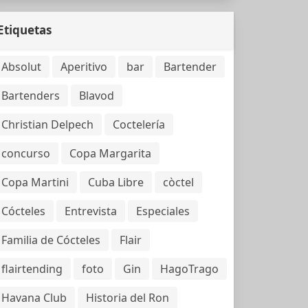
Etiquetas
Absolut
Aperitivo
bar
Bartender
Bartenders
Blavod
Christian Delpech
Coctelería
concurso
Copa Margarita
Copa Martini
Cuba Libre
còctel
Cócteles
Entrevista
Especiales
Familia de Cócteles
Flair
flairtending
foto
Gin
HagoTrago
Havana Club
Historia del Ron