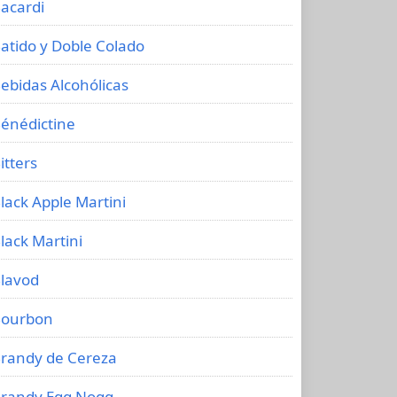
acardi
atido y Doble Colado
ebidas Alcohólicas
énédictine
itters
lack Apple Martini
lack Martini
lavod
ourbon
randy de Cereza
randy Egg Nogg