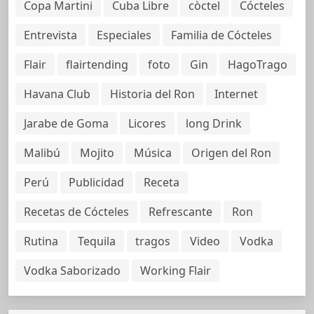
Copa Martini
Cuba Libre
còctel
Cócteles
Entrevista
Especiales
Familia de Cócteles
Flair
flairtending
foto
Gin
HagoTrago
Havana Club
Historia del Ron
Internet
Jarabe de Goma
Licores
long Drink
Malibú
Mojito
Música
Origen del Ron
Perú
Publicidad
Receta
Recetas de Cócteles
Refrescante
Ron
Rutina
Tequila
tragos
Video
Vodka
Vodka Saborizado
Working Flair