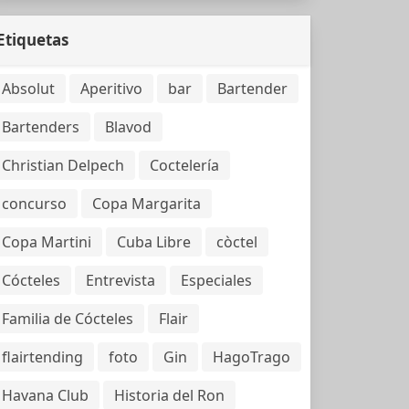
Etiquetas
Absolut
Aperitivo
bar
Bartender
Bartenders
Blavod
Christian Delpech
Coctelería
concurso
Copa Margarita
Copa Martini
Cuba Libre
còctel
Cócteles
Entrevista
Especiales
Familia de Cócteles
Flair
flairtending
foto
Gin
HagoTrago
Havana Club
Historia del Ron