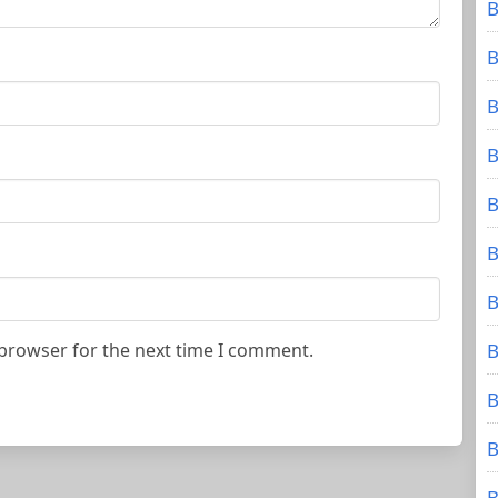
B
B
B
B
B
B
B
 browser for the next time I comment.
B
B
B
B