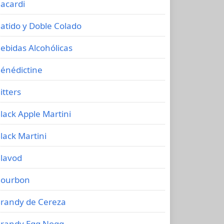
acardi
atido y Doble Colado
ebidas Alcohólicas
énédictine
itters
lack Apple Martini
lack Martini
lavod
ourbon
randy de Cereza
randy Egg Nogg