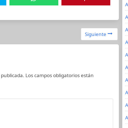
A
A
A
Siguiente
A
A
A
 publicada.
Los campos obligatorios están
A
A
A
A