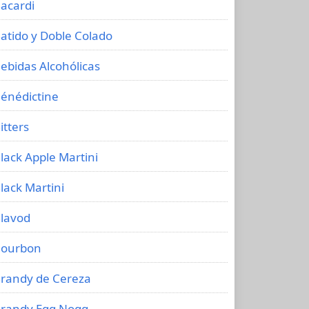
acardi
atido y Doble Colado
ebidas Alcohólicas
énédictine
itters
lack Apple Martini
lack Martini
lavod
ourbon
randy de Cereza
randy Egg Nogg