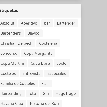
Etiquetas
Absolut
Aperitivo
bar
Bartender
Bartenders
Blavod
Christian Delpech
Coctelería
concurso
Copa Margarita
Copa Martini
Cuba Libre
còctel
Cócteles
Entrevista
Especiales
Familia de Cócteles
Flair
flairtending
foto
Gin
HagoTrago
Havana Club
Historia del Ron