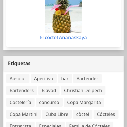
El cóctel Ananaskaya
Etiquetas
Absolut
Aperitivo
bar
Bartender
Bartenders
Blavod
Christian Delpech
Coctelería
concurso
Copa Margarita
Copa Martini
Cuba Libre
còctel
Cócteles
Entrevista
Especiales
Familia de Cócteles