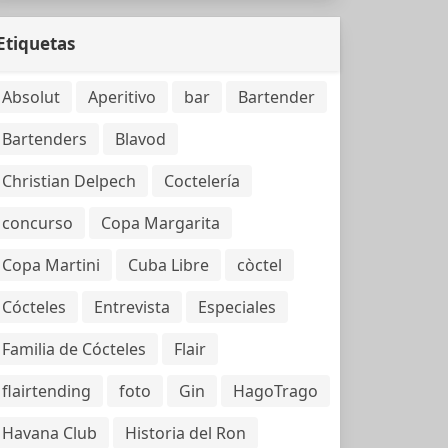
Etiquetas
Absolut
Aperitivo
bar
Bartender
Bartenders
Blavod
Christian Delpech
Coctelería
concurso
Copa Margarita
Copa Martini
Cuba Libre
còctel
Cócteles
Entrevista
Especiales
Familia de Cócteles
Flair
flairtending
foto
Gin
HagoTrago
Havana Club
Historia del Ron