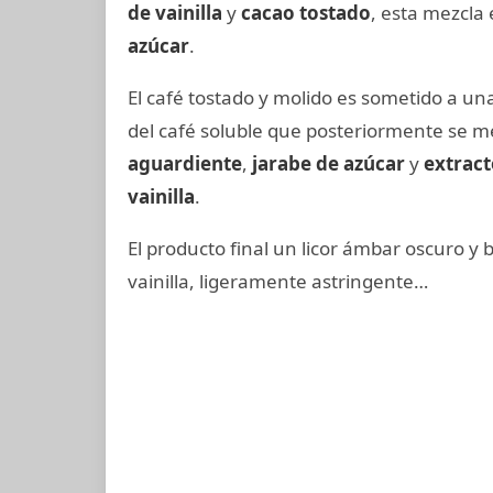
de vainilla
y
cacao tostado
, esta mezcla
azúcar
.
El café tostado y molido es sometido a un
del café soluble que posteriormente se me
aguardiente
,
jarabe de azúcar
y
extract
vainilla
.
El producto final un licor ámbar oscuro y 
vainilla, ligeramente astringente…