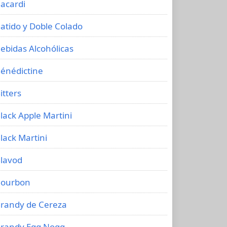
acardi
atido y Doble Colado
ebidas Alcohólicas
énédictine
itters
lack Apple Martini
lack Martini
lavod
ourbon
randy de Cereza
randy Egg Nogg