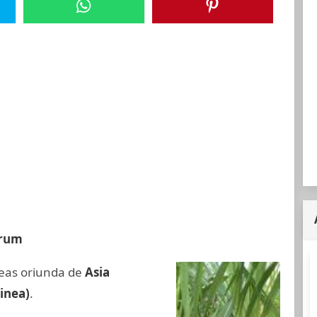
arum
neas oriunda de
Asia
inea)
.