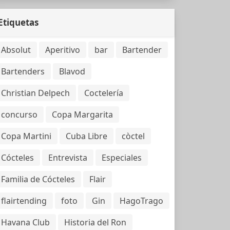
Etiquetas
Absolut
Aperitivo
bar
Bartender
Bartenders
Blavod
Christian Delpech
Coctelería
concurso
Copa Margarita
Copa Martini
Cuba Libre
còctel
Cócteles
Entrevista
Especiales
Familia de Cócteles
Flair
flairtending
foto
Gin
HagoTrago
Havana Club
Historia del Ron