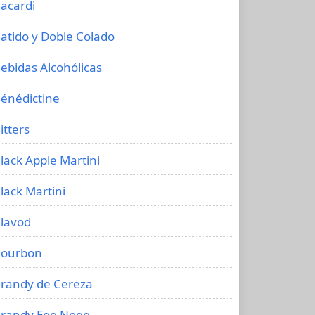
acardi
atido y Doble Colado
ebidas Alcohólicas
énédictine
itters
lack Apple Martini
lack Martini
lavod
ourbon
randy de Cereza
randy Egg Nogg