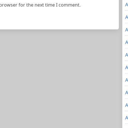
A
 browser for the next time I comment.
A
A
A
A
A
A
A
A
A