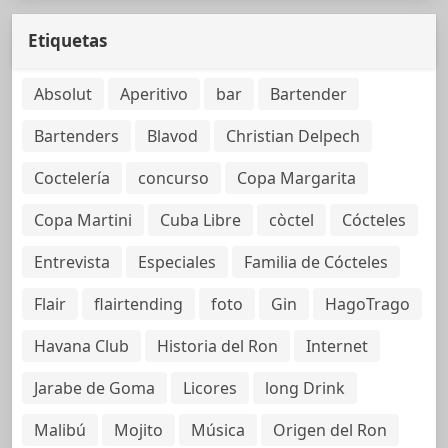
Etiquetas
Absolut
Aperitivo
bar
Bartender
Bartenders
Blavod
Christian Delpech
Coctelería
concurso
Copa Margarita
Copa Martini
Cuba Libre
còctel
Cócteles
Entrevista
Especiales
Familia de Cócteles
Flair
flairtending
foto
Gin
HagoTrago
Havana Club
Historia del Ron
Internet
Jarabe de Goma
Licores
long Drink
Malibú
Mojito
Música
Origen del Ron